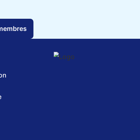
 membres
on
e