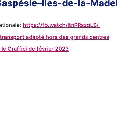
 Gaspésie–Îles-de-la-Made
ationale:
https://fb.watch/ltnRRszqLS/
u transport adapté hors des grands centres
 le Graffici de février 2023