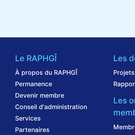
Le RAPHGÎ
Les d
À propos du RAPHGÎ
Projets
Permanence
Rappor
Devenir membre
Les o
Conseil d'administration
memb
Services
Membr
Partenaires