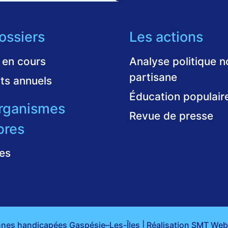
ossiers
Les actions
 en cours
Analyse politique n
partisane
ts annuels
Éducation populair
rganismes
Revue de presse
res
es
es handicapées Gaspésie–Les-Îles | Réalisation
SMT Web 