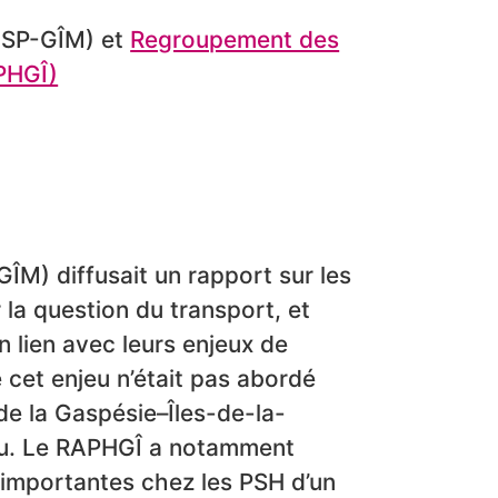
(DSP-GÎM) et
Regroupement des
PHGÎ)
ÎM) diffusait un rapport sur les
 la question du transport, et
 lien avec leurs enjeux de
 cet enjeu n’était pas abordé
e la Gaspésie–Îles-de-la-
eu. Le RAPHGÎ a notamment
s importantes chez les PSH d’un