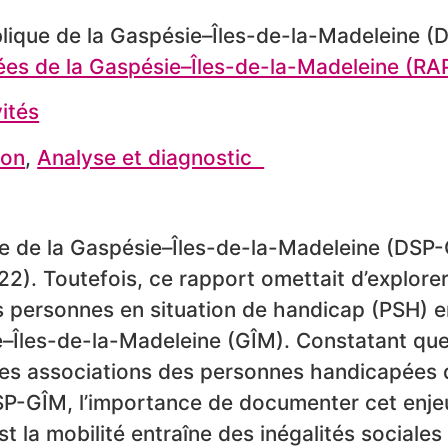
ublique de la Gaspésie–Îles-de-la-Madeleine 
ées de la Gaspésie–Îles-de-la-Madeleine (RA
vités
ion
,
Analyse et diagnostic
ue de la Gaspésie–Îles-de-la-Madeleine (DSP-G
22). Toutefois, ce rapport omettait d’explorer
s personnes en situation de handicap (PSH) en
sie–Îles-de-la-Madeleine (GÎM). Constatant que
des associations des personnes handicapées d
DSP-GÎM, l’importance de documenter cet enj
st la mobilité entraîne des inégalités sociale