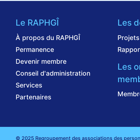
Le RAPHGÎ
Les d
À propos du RAPHGÎ
Projets
Permanence
Rappor
Devenir membre
Les o
Conseil d'administration
memb
Services
Membr
Partenaires
© 2025 Regroupement des associations des personn