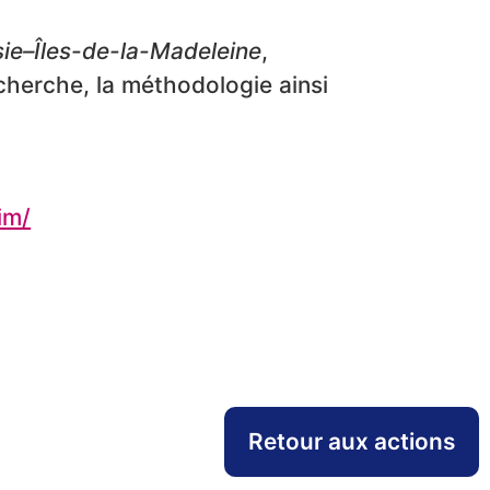
sie–Îles-de-la-Madeleine
,
echerche, la méthodologie ainsi
im/
Retour aux actions